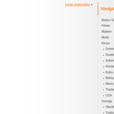
Farfar underhåller
»
Naviga
Bebis / G
Filmer
Majken
Molly
Resor
Domin
Guat
Indie
Kloste
Kuba
Malay
Mexic
Thail
USA
Sverige
Stock
Trollh