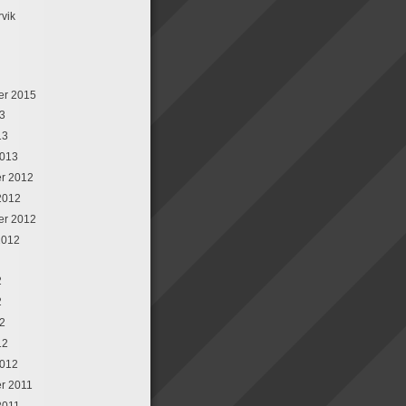
rvik
er 2015
13
13
2013
r 2012
2012
er 2012
2012
2
2
12
12
2012
r 2011
2011