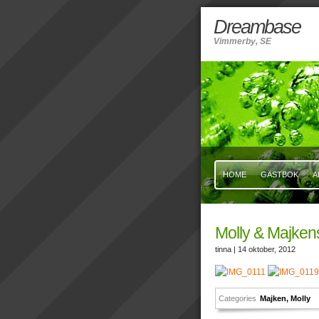
Dreambase
Vimmerby, SE
HOME
GÄSTBOK
A
Molly & Majken
tinna
| 14 oktober, 2012
Categories
Majken
,
Molly