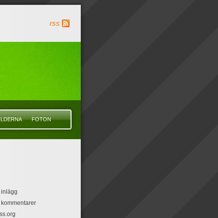
rss
ILDERNA
FOTON
 inlägg
r kommentarer
ss.org