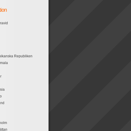
tion
ravid
ikanska Republiken
emala
n
r
sia
o
and
holm
ättan