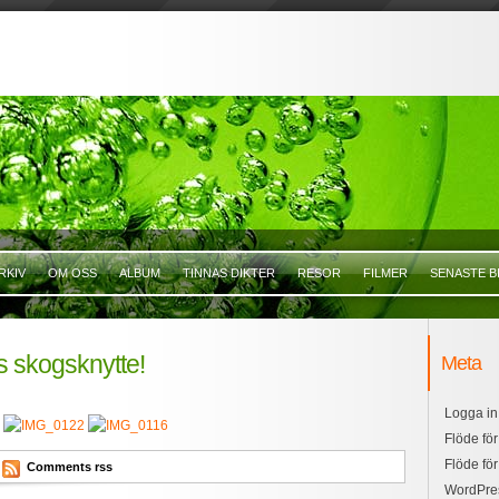
RKIV
OM OSS
ALBUM
TINNAS DIKTER
RESOR
FILMER
SENASTE B
s skogsknytte!
Meta
Logga in
Flöde för
Flöde fö
Comments rss
WordPre