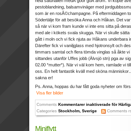
hela saluhallen medÂ göör goÂ arom. Vi köpte äve
pestoblandning, balsamvinäger med jordgubbssmak
som är en rosÃ©champagne. På eftermiddagen tog v
Södertälje för att besöka Anna och Håkan. Det va
så när vi kom fram kunde vi inte ens sitta på dera
med ale i kökets svala skugga. När vi skulle sätta 
gått i moln och vi fick njuta av Håkans underbara 
Därefter fick vi vaniljglass med hjotronsylt och de
timmars samtal och flera tömda vinglas så åkte vi ti
sittandes utanför Uffes jobb (Älvsjö stn) pga av sign
02.00 *mutter*). När vi väl kom hem, ramlade vi ti
oss. En helt fantastik kväll med sköna människor
sakna er!
Ps. Anna, hoppas du har fått goda nyheter om för
Visa fler bilder
Comments
Kommentarer inaktiverade
för Härlig
Categories
Stockholm
,
Sverige
Comments r
Miniflytt