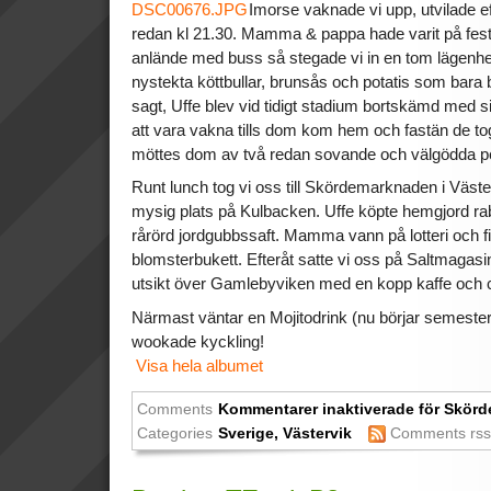
Imorse vaknade vi upp, utvilade efte
redan kl 21.30. Mamma & pappa hade varit på fest 
anlände med buss så stegade vi in en tom lägenhe
nystekta köttbullar, brunsås och potatis som ba
sagt, Uffe blev vid tidigt stadium bortskämd med sin
att vara vakna tills dom kom hem och fastän de tog 
möttes dom av två redan sovande och välgödda pe
Runt lunch tog vi oss till Skördemarknaden i Väste
mysig plats på Kulbacken. Uffe köpte hemgjord ra
rårörd jordgubbssaft. Mamma vann på lotteri och fi
blomsterbukett. Efteråt satte vi oss på Saltmagasi
utsikt över Gamlebyviken med en kopp kaffe och c
Närmast väntar en Mojitodrink (nu börjar semest
wookade kyckling!
Visa hela albumet
Comments
Kommentarer inaktiverade
för Skörd
Categories
Sverige
,
Västervik
Comments rs