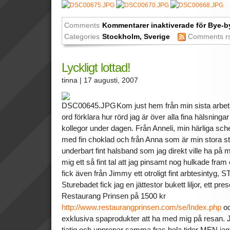
Comments
Kommentarer inaktiverade
för Bye-b
Categories
Stockholm
,
Sverige
Comments r
Lyckligt lottad!
tinna
| 17 augusti, 2007
Kom just hem från min sista arbe
ord förklara hur rörd jag är över alla fina hälsningar
kollegor under dagen. Från Anneli, min härliga sc
med fin choklad och från Anna som är min stora stöt
underbart fint halsband som jag direkt ville ha på
mig ett så fint tal att jag pinsamt nog hulkade fram
fick även från Jimmy ett otroligt fint arbtesintyg,
Sturebadet fick jag en jättestor bukett liljor, ett pre
Restaurang Prinsen på 1500 kr
http://www.restaurangprinsen.com/se/Index.php
oc
exklusiva spaprodukter att ha med mig på resan. Ja
tjatig och upprepar samma fras hela tider MEN jag 