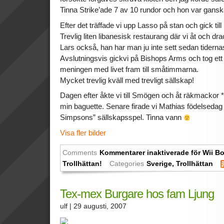
Tinna Strike’ade 7 av 10 rundor och hon var gansk
Efter det träffade vi upp Lasso på stan och gick ti
Trevlig liten libanesisk restaurang där vi åt och dra
Lars också, han har man ju inte sett sedan tidern
Avslutningsvis gickvi på Bishops Arms och tog ett
meningen med livet fram till småtimmarna.
Mycket trevlig kväll med trevligt sällskap!
Dagen efter åkte vi till Smögen och åt räkmackor *b
min baguette. Senare firade vi Mathias födelsedag
Simpsons” sällskapsspel. Tinna vann
Visa fler bilder
Comments
Kommentarer inaktiverade
för Wii B
Trollhättan!
Categories
Sverige
,
Trollhättan
Tex-mex Burgare hos fam Ljung
ulf
| 29 augusti, 2007