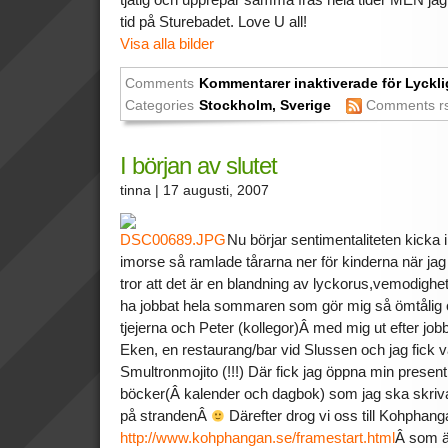
tid på Sturebadet. Love U all!
Visa alla bilder
Comments
Kommentarer inaktiverade
för Lyckli
Categories
Stockholm
,
Sverige
Comments r
I början av slutet
tinna
| 17 augusti, 2007
Nu börjar sentimentaliteten kicka in
imorse så ramlade tårarna ner för kinderna när jag
tror att det är en blandning av lyckorus,vemodighet 
ha jobbat hela sommaren som gör mig så ömtålig 
tjejerna och Peter (kollegor)Â med mig ut efter jobb
Eken, en restaurang/bar vid Slussen och jag fick v
Smultronmojito (!!!) Där fick jag öppna min present
böcker(Â kalender och dagbok) som jag ska skriva i
på strandenÂ
Därefter drog vi oss till Kohphang
http://www.kohphangan.se/framestart.html
Â som ä