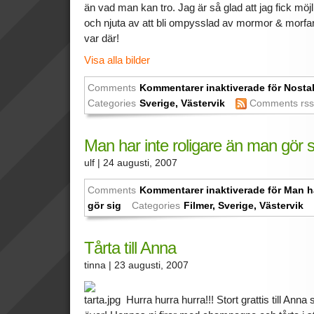
än vad man kan tro. Jag är så glad att jag fick möjl
och njuta av att bli ompysslad av mormor & morfa
var där!
Visa alla bilder
Comments
Kommentarer inaktiverade
för Nosta
Categories
Sverige
,
Västervik
Comments rs
Man har inte roligare än man gör s
ulf
| 24 augusti, 2007
Comments
Kommentarer inaktiverade
för Man ha
gör sig
Categories
Filmer
,
Sverige
,
Västervik
Tårta till Anna
tinna
| 23 augusti, 2007
Hurra hurra hurra!!! Stort grattis till Ann