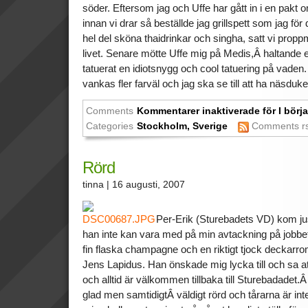
söder. Eftersom jag och Uffe har gått in i en pakt om
innan vi drar så beställde jag grillspett som jag för 
hel del sköna thaidrinkar och singha, satt vi prop
livet. Senare mötte Uffe mig på Medis,Â haltande ef
tatuerat en idiotsnygg och cool tatuering på vade
vankas fler farväl och jag ska se till att ha näsduke
Comments
Kommentarer inaktiverade
för I börj
Categories
Stockholm
,
Sverige
Comments r
Rörd
tinna
| 16 augusti, 2007
Per-Erik (Sturebadets VD) kom just 
han inte kan vara med på min avtackning på jobb
fin flaska champagne och en riktigt tjock deckar
Jens Lapidus. Han önskade mig lycka till och sa att 
och alltid är välkommen tillbaka till Sturebadadet.Â 
glad men samtidigtÂ väldigt rörd och tårarna är inte