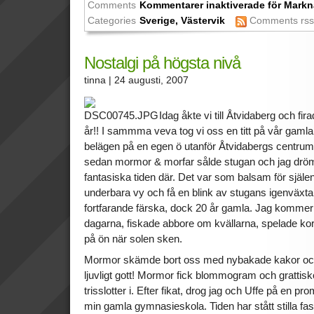
Comments
Kommentarer inaktiverade
för Markn
Categories
Sverige
,
Västervik
Comments rs
Nostalgi på högsta nivå
tinna
| 24 augusti, 2007
Idag åkte vi till Åtvidaberg och fi
år!! I sammma veva tog vi oss en titt på vår ga
belägen på en egen ö utanför Åtvidabergs centrum.
sedan mormor & morfar sålde stugan och jag drö
fantasiska tiden där. Det var som balsam för själen a
underbara vy och få en blink av stugans igenväxt
fortfarande färska, dock 20 år gamla. Jag kommer 
dagarna, fiskade abbore om kvällarna, spelade kor
på ön när solen sken.
Mormor skämde bort oss med nybakade kakor o
ljuvligt gott! Mormor fick blommogram och gratti
trisslotter i. Efter fikat, drog jag och Uffe på en p
min gamla gymnasieskola. Tiden har stått stilla fastä