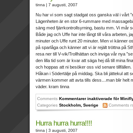
tinna
| 7 augusti, 2007
Nu har vi som sagt stadgat oss ganska väl i vårt 
Lägenheten är en stor 6-rummare med massagebän
säng med fjärrkontrollsyrning, bastu mm. Vi mår so
Både jag och Uffe har inte långt till våra arbeten, j
minuter och Uffe runt 20 minuter. Men vi känner o
på sparlåga och känner att vi är rejält tröttna på S
resa ner till V-vik/Trollhättan och inviga vår nya
den lilla tid som är kvar att säga hej då till mina fi
och hoppas att ni besöker oss vid senare tillfällen. 
Håkan i Södertälje på middag. Ska bli jättekul att 
värmen kommer att avta tills dess…man blir helt ma
väder. kram tinna
Comments
Kommentarer inaktiverade
för Minifl
Categories
Stockholm
,
Sverige
Comments r
Hurra hurra hurra!!!!
tinna
| 3 augusti, 2007