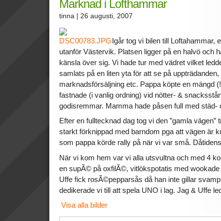
Marknad i Lofthammar
tinna
| 26 augusti, 2007
Igår tog vi bilen till Loftahammar,
utanför Västervik. Platsen ligger på en halvö och 
känsla över sig. Vi hade tur med vädret vilket ledde
samlats på en liten yta för att se på uppträdanden, 
marknadsförsäljning etc. Pappa köpte en mängd (!
fastnade (i vanlig ordning) vid nötter- & snacksst
godisremmar. Mamma hade påsen full med städ- 
Efter en fulltecknad dag tog vi den ”gamla vägen” ti
starkt förknippad med barndom pga att vägen är ku
som pappa körde rally på när vi var små. Dåtiden
När vi kom hem var vi alla utsvultna och med 4 koc
en supÃ© på oxfilÃ©, vitlökspotatis med wookade 
Uffe fick rosÃ©pepparsås då han inte gillar svamp
dedikerade vi till att spela UNO i lag. Jag & Uffe l
Visa alla bilder