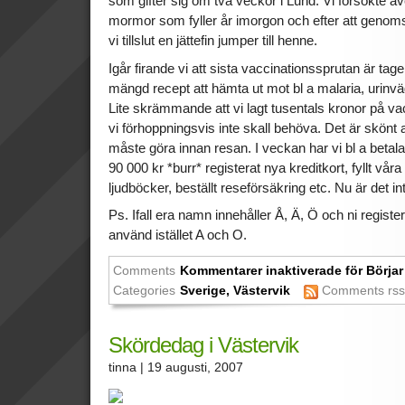
som gifter sig om två veckor i Lund. Vi försökte även
mormor som fyller år imorgon och efter att genomsö
vi tillslut en jättefin jumper till henne.
Igår firande vi att sista vaccinationssprutan är tag
mängd recept att hämta ut mot bl a malaria, urinv
Lite skrämmande att vi lagt tusentals kronor på v
vi förhoppningsvis inte skall behöva. Det är skönt
måste göra innan resan. I veckan har vi bl a betala
90 000 kr *burr* registerat nya kreditkort, fyllt v
ljudböcker, beställt reseförsäkring etc. Nu är det i
Ps. Ifall era namn innehåller Å, Ä, Ö och ni regist
använd istället A och O.
Comments
Kommentarer inaktiverade
för Börjar
Categories
Sverige
,
Västervik
Comments rs
Skördedag i Västervik
tinna
| 19 augusti, 2007