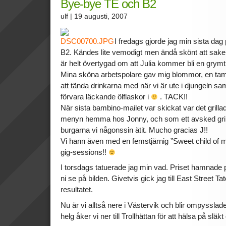
Bye-bye TE och B2
ulf
| 19 augusti, 2007
I fredags gjorde jag min sista dag
B2. Kändes lite vemodigt men ändå skönt att saker
är helt övertygad om att Julia kommer bli en grymt
Mina sköna arbetspolare gav mig blommor, en tam
att tända drinkarna med när vi är ute i djungeln sam
förvara läckande ölflaskor i
. TACK!!
När sista bambino-mailet var skickat var det grill
menyn hemma hos Jonny, och som ett avsked gril
burgarna vi någonssin ätit. Mucho gracias J!!
Vi hann även med en femstjärnig ”Sweet child of mi
gig-sessions!!
I torsdags tatuerade jag min vad. Priset hamnade 
ni se på bilden. Givetvis gick jag till East Street 
resultatet.
Nu är vi alltså nere i Västervik och blir ompysslad
helg åker vi ner till Trollhättan för att hälsa på släk