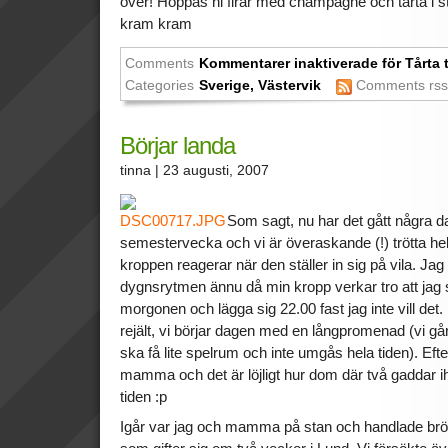
över! Hoppas ni firar med champagne och tårta i sto
kram kram
Comments
Kommentarer inaktiverade
för Tårta 
Categories
Sverige
,
Västervik
Comments rs
Börjar landa
tinna
| 23 augusti, 2007
Som sagt, nu har det gått några da
semestervecka och vi är överaskande (!) trötta hela
kroppen reagerar när den ställer in sig på vila. Jag 
dygnsrytmen ännu då min kropp verkar tro att jag 
morgonen och lägga sig 22.00 fast jag inte vill det
rejält, vi börjar dagen med en långpromenad (vi går 
ska få lite spelrum och inte umgås hela tiden). Eft
mamma och det är löjligt hur dom där två gaddar iho
tiden :p
Igår var jag och mamma på stan och handlade bröll