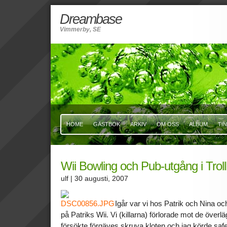
Dreambase
Vimmerby, SE
HOME
GÄSTBOK
ARKIV
OM OSS
ALBUM
TI
Wii Bowling och Pub-utgång i Troll
ulf
| 30 augusti, 2007
Igår var vi hos Patrik och Nina och
på Patriks Wii. Vi (killarna) förlorade mot de överl
försökte förgäves skruva kloten och jag körde sa