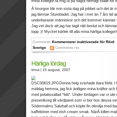
mina kollegor ta mig ut på något hemligt ställe för 
Â Imorgon blir min sista dag på jobbet och det ä
jag lämnar Sturebadet. Jag har i mer än 7 års tid 
underbaraste människor och det kommer kännas ve
Jag vet dock att jag har tagit rätt beslut och lämna
topp :)! Mycket kärlek till alla mina härliga kollegor!
Comments
Kommentarer inaktiverade
för Rörd
Sverige
Comments rss
Härliga lördag
tinna
| 15 augusti, 2007
Denna helg svishade bara förbi. I 
middag hemma, jag fick äntligen mina kräftor och 
med potatissallad *blä*. Under lördagen var vi ute 
presentkorg till värdparet som vi bor hos dessa veck
Södermalms Saluhall och köpte fin olivolja med basi
kaffeböner med irish cream smak. NärÂ killen mal