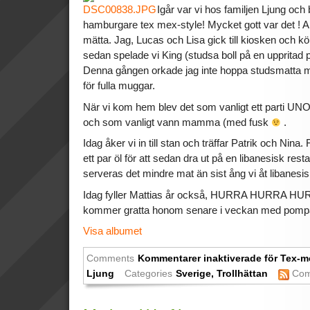
Igår var vi hos familjen Ljung och 
hamburgare tex mex-style! Mycket gott var det ! All
mätta. Jag, Lucas och Lisa gick till kiosken och 
sedan spelade vi King (studsa boll på en uppritad p
Denna gången orkade jag inte hoppa studsmatta 
för fulla muggar.
När vi kom hem blev det som vanligt ett parti 
och som vanligt vann mamma (med fusk
.
Idag åker vi in till stan och träffar Patrik och Nina. 
ett par öl för att sedan dra ut på en libanesisk re
serveras det mindre mat än sist ång vi åt libanes
Idag fyller Mattias år också, HURRA HURRA HU
kommer gratta honom senare i veckan med pompa
Visa albumet
Comments
Kommentarer inaktiverade
för Tex-m
Ljung
Categories
Sverige
,
Trollhättan
Com