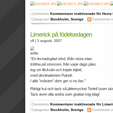
Comments
Kommentarer inaktiverade
för Hurra 
Categories
Stockholm
,
Sverige
Comments r
Limerick på födelsedagen
ulf
| 3 augusti, 2007
”En levnadsglad nörd, ifrån stora stan,
tröttna på stressen, från varje dags plan,
tog sin flickvän och köpte biljett,
med destinationen Pukett.
I alla ”måsten” dom ger vi nu fan.”
Riktigt kul och tack så jättemycket Torleif (som sk
Tack även alla andra som grattat mig idag!
Comments
Kommentarer inaktiverade
för Limer
Categories
Stockholm
,
Sverige
Comments r