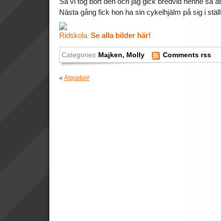
Så vi tog bort den och jag gick bredvid henne så at
Nästa gång fick hon ha sin cykelhjälm på sig i stäl
Se alla bilder här!
Categories
Majken
,
Molly
Comments rss
«
Älgsafari!