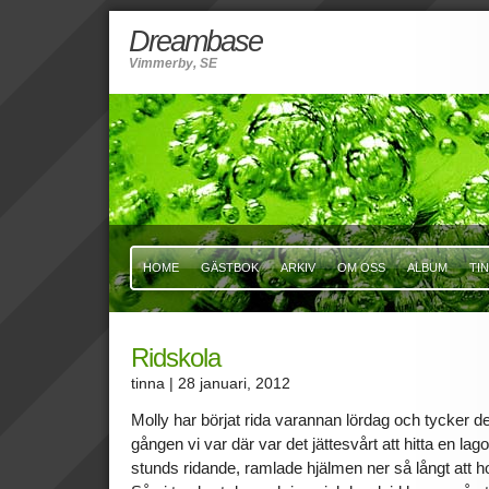
Dreambase
Vimmerby, SE
HOME
GÄSTBOK
ARKIV
OM OSS
ALBUM
TI
Ridskola
tinna
| 28 januari, 2012
Molly har börjat rida varannan lördag och tycker de
gången vi var där var det jättesvårt att hitta en lag
stunds ridande, ramlade hjälmen ner så långt att ho