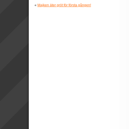
«
Majken äter gröt för första gången!