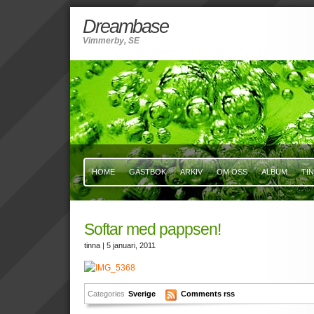
Dreambase
Vimmerby, SE
HOME
GÄSTBOK
ARKIV
OM OSS
ALBUM
TI
Softar med pappsen!
tinna
| 5 januari, 2011
Categories
Sverige
Comments rss