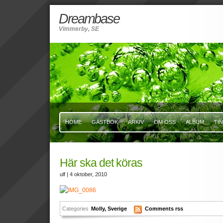
Dreambase
Vimmerby, SE
HOME
GÄSTBOK
ARKIV
OM OSS
ALBUM
TI
Här ska det köras
ulf
| 4 oktober, 2010
Categories
Molly
,
Sverige
Comments rss