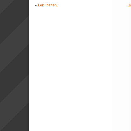
«
Lek i benen!
J