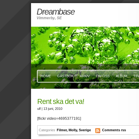
Dreambase
Vimmerby, SE
HOME
GÄSTBOK
ARKIV
OM OSS
ALBUM
TI
Rent ska det va!
ulf
| 13 juni, 2010
[flickr video=4695377191]
Categories
Filmer
,
Molly
,
Sverige
Comments rss