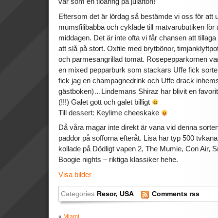
var som en tioåring på julafton!
Eftersom det är lördag så bestämde vi oss för att u
mumsfilibabba och cyklade till matvarubutiken för att 
middagen. Det är inte ofta vi får chansen att tilla
att slå på stort. Oxfile med brytbönor, timjanklyft
och parmesangrillad tomat. Rosepepparkornen var s
en mixed pepparburk som stackars Uffe fick sorter
fick jag en champagnedrink och Uffe drack inhemsk
gästboken)…Lindemans Shiraz har blivit en favori
(!!!) Galet gott och galet billigt
Till dessert: Keylime cheeskake
Då våra magar inte direkt är vana vid denna sorte
paddor på sofforna efteråt. Lisa har typ 500 tvkana
kollade på Dödligt vapen 2, The Mumie, Con Air, 
Boogie nights – riktiga klassiker hehe.
Visa bilder
Categories
Resor
,
USA
Comments rss
«
Miami