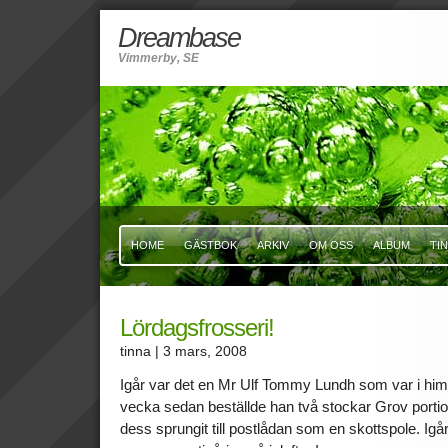
Dreambase
Vimmerby, SE
HOME
GÄSTBOK
ARKIV
OM OSS
ALBUM
TI
Lördagsfrosseri!
tinna
| 3 mars, 2008
Igår var det en Mr Ulf Tommy Lundh som var i himm
vecka sedan beställde han två stockar Grov porti
dess sprungit till postlådan som en skottspole. Ig