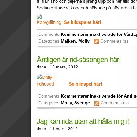
fri från snö och tjejerna sprang upp och ner tills do
Sedan grillade vi korv och hälsade på hästarna i h
Se bildspelet här!
Comments
Kommentarer inaktiverade
för Vårda
Categories
Majken
,
Molly
Comments rss
Äntligen är rid-säsongen här!
tinna
| 13 mars, 2012
Se bildspel här!
Comments
Kommentarer inaktiverade
för Äntlig
Categories
Molly
,
Sverige
Comments rss
Jag kan rida utan att hålla mig i!
tinna
| 11 mars, 2012