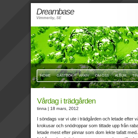
Dreambase
Vimmerby, SE
HOME
GÄSTBOK
ARKIV
OM OSS
ALBUM
TI
Vårdag i trädgården
tinna
| 18 mars, 2012
I söndags var vi ute i trädgården och letade efter
krokusar och snödroppar som tittade upp från rab
letade mest efter pinnar som dom lekte tafatt med