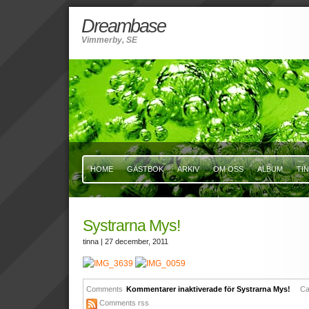
Dreambase
Vimmerby, SE
HOME
GÄSTBOK
ARKIV
OM OSS
ALBUM
TI
Systrarna Mys!
tinna
| 27 december, 2011
Comments
Kommentarer inaktiverade
för Systrarna Mys!
Ca
Comments rss