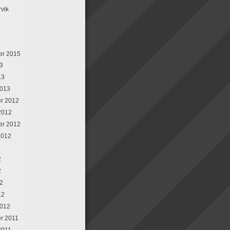
rvik
er 2015
13
13
2013
r 2012
2012
er 2012
2012
2
2
12
12
2012
r 2011
2011