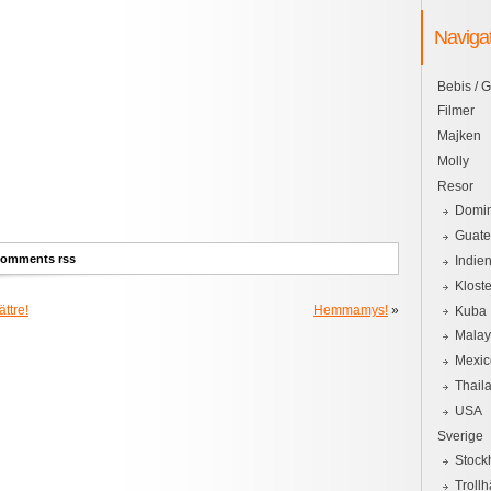
Naviga
Bebis / G
Filmer
Majken
Molly
Resor
Domin
Guat
omments rss
Indie
Kloste
ttre!
Hemmamys!
»
Kuba
Malay
Mexic
Thail
USA
Sverige
Stock
Trollh