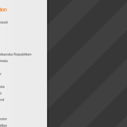
tion
ravid
ikanska Republiken
emala
n
r
sia
o
and
holm
ättan