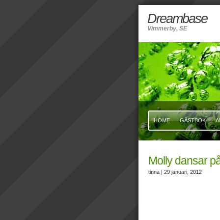
Dreambase
Vimmerby, SE
HOME
GÄSTBOK
A
Molly dansar på
tinna
| 29 januari, 2012