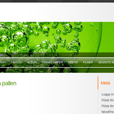
RKIV
OM OSS
ALBUM
TINNAS DIKTER
RESOR
FILMER
SENASTE B
 pallen
Meta
Logga in
Flöde för
Flöde fö
WordPre