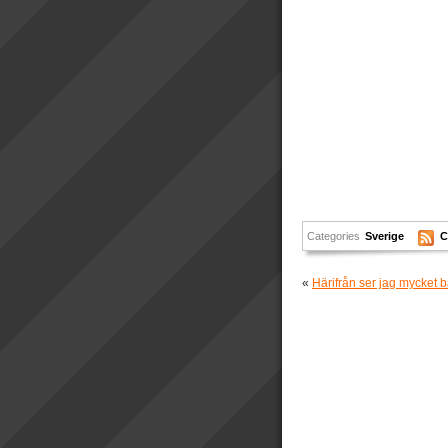
Categories
Sverige
C
«
Härifrån ser jag mycket bä