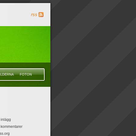
rss
ILDERNA
FOTON
 inlägg
r kommentarer
ss.org