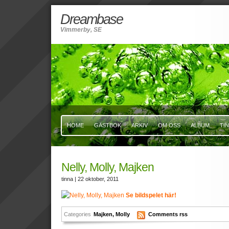
Dreambase
Vimmerby, SE
HOME
GÄSTBOK
ARKIV
OM OSS
ALBUM
TI
Nelly, Molly, Majken
tinna
| 22 oktober, 2011
Se bildspelet här!
Categories
Majken
,
Molly
Comments rss