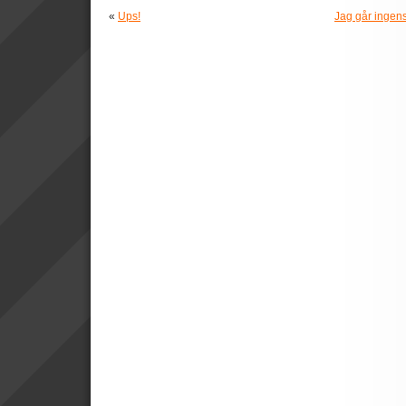
«
Ups!
Jag går ingens