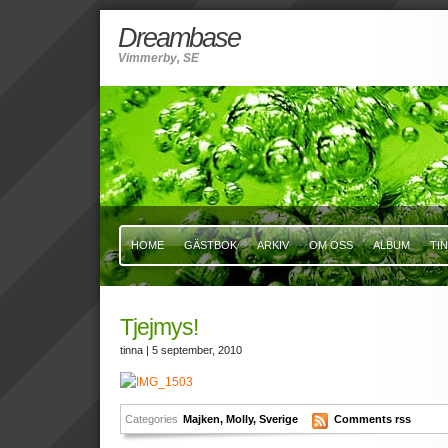
Dreambase
Vimmerby, SE
HOME
GÄSTBOK
ARKIV
OM OSS
ALBUM
TI
Tjejmys!
tinna
| 5 september, 2010
Categories
Majken
,
Molly
,
Sverige
Comments rss