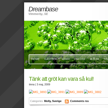
Dreambase
Vimmerby, SE
HOME
GÄSTBOK
ARKIV
OM OSS
ALBUM
TI
Tänk att gröt kan vara så kul!
tinna
| 3 maj, 2009
Categories
Molly
,
Sverige
Comments rss