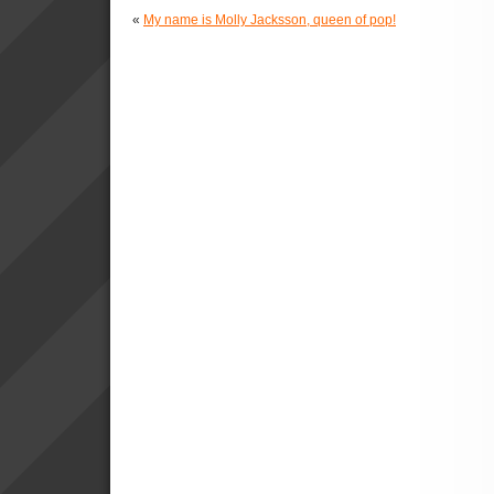
«
My name is Molly Jacksson, queen of pop!