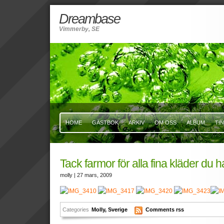
Dreambase
Vimmerby, SE
HOME
GÄSTBOK
ARKIV
OM OSS
ALBUM
TI
Tack farmor för alla fina kläder du har
molly
| 27 mars, 2009
Categories
Molly
,
Sverige
Comments rss