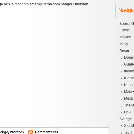
gga och le mot dom små figurerna som hänger i mobilen.
Naviga
Bebis / G
Filmer
Majken
Molly
Resor
Domin
Guat
Indie
Kloste
Kuba
Malay
Mexic
Thail
USA
Sverige
Stock
erige
,
Västervik
Comments rss
Trollh