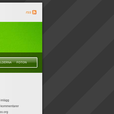
rss
ILDERNA
FOTON
 inlägg
r kommentarer
ss.org