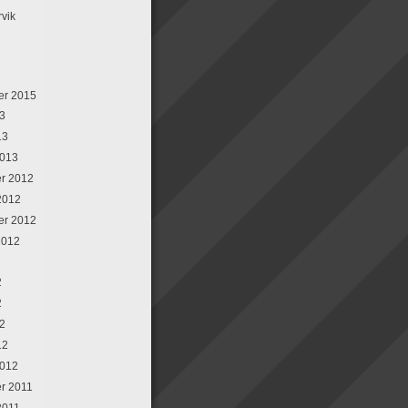
rvik
er 2015
13
13
2013
r 2012
2012
er 2012
2012
2
2
12
12
2012
r 2011
2011