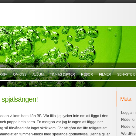
RKIV
OM OSS
ALBUM
TINNAS DIKTER
RESOR
FILMER
SENASTE B
i spjälsängen!
Meta
Logga in
dan vi kom hem från BB. Vår lilla tjej tycker inte om att ligga i den
Flöde för
och pappa hela tiden. En morgon var jag tvungen att lägga ner
Flöde fö
g så förvånad när inget skrik kom. För att göra det lite roligare att
WordPre
 inhandlat en tummen-mobil med spelande godnattvisa. Denna gillar