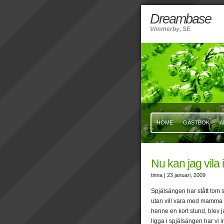
Dreambase
Vimmerby, SE
HOME
GÄSTBOK
A
Nu kan jag vila 
tinna
| 23 januari, 2009
Spjälsängen har stått tom se
utan vill vara med mamma 
henne en kort stund, blev ja
ligga i spjälsängen har vi