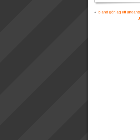
«
Ibland gör jag ett undan
J