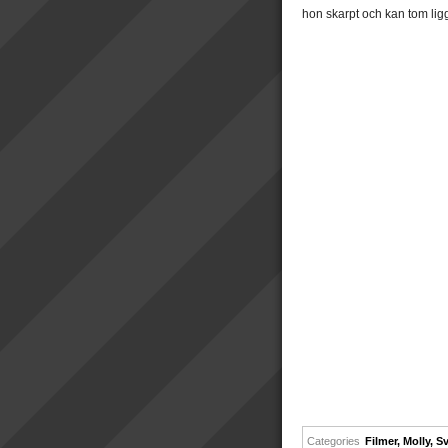
hon skarpt och kan tom li
Categories
Filmer
,
Molly
,
Sv