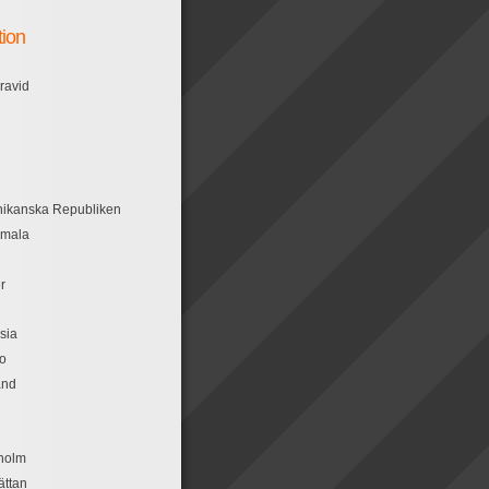
tion
ravid
ikanska Republiken
emala
n
r
sia
o
and
holm
ättan