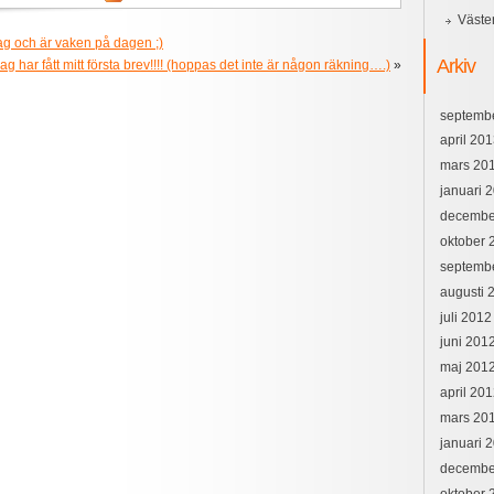
Väste
tag och är vaken på dagen ;)
Arkiv
ag har fått mitt första brev!!!! (hoppas det inte är någon räkning….)
»
septemb
april 20
mars 20
januari 
decembe
oktober 
septemb
augusti 
juli 2012
juni 201
maj 201
april 20
mars 20
januari 
decembe
oktober 