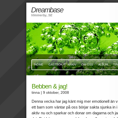
Dreambase
Vimmerby, SE
HOME
GÄSTBOK
ARKIV
OM OSS
ALBUM
TI
Bebben & jag!
tinna
| 9 oktober, 2008
Denna vecka har jag känt mig mer emotionell än van
ett barn som väntar på oss börjar sakta sjunka in i
aktiv nu och sparkar och donar om dagarna och jag