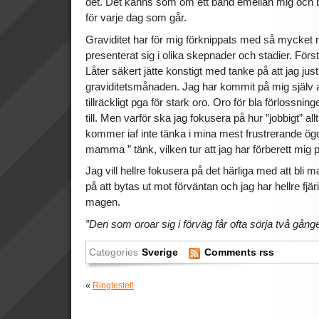
det. Det känns som om ett band emellan mig och b
för varje dag som går.
Graviditet har för mig förknippats med så mycket 
presenterat sig i olika skepnader och stadier. Först
Låter säkert jätte konstigt med tanke på att jag just 
graviditetsmånaden. Jag har kommit på mig själv a
tillräckligt pga för stark oro. Oro för bla förlossnin
till. Men varför ska jag fokusera på hur ”jobbigt” al
kommer iaf inte tänka i mina mest frustrerande ög
mamma ” tänk, vilken tur att jag har förberett mig p
Jag vill hellre fokusera på det härliga med att bli
på att bytas ut mot förväntan och jag har hellre fjär
magen.
”Den som oroar sig i förväg får ofta sörja två gånge
Categories
Sverige
Comments rss
«
Ringtestet!