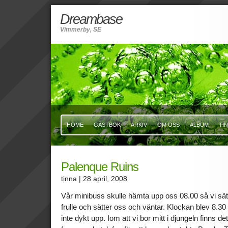
Dreambase
Vimmerby, SE
HOME
GÄSTBOK
ARKIV
OM OSS
ALBUM
TI
Palenque Ruins
tinna
| 28 april, 2008
Vår minibuss skulle hämta upp oss 08.00 så vi sätt
frulle och sätter oss och väntar. Klockan blev 8.30 
inte dykt upp. Iom att vi bor mitt i djungeln finns de