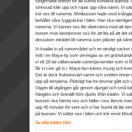
fungernade telefon för att kunna kontakta Bamba T
stressad kille upp och ropar upp våra namn. Vi sät
kör oss till ruinerna. Minibussen hade visst krång
behåller våra ryggsäckar i bilen. Han ska nämlige
ruinerna. Vi känner oss lite obekväma med att lämna
honom men bestämmer oss för att lita på att det s
dessutom inträdet till ruinerna som plåster på såren
Vi knallar in på ruinområdet och en otroligt vacke
mitt i en Maya-by som omringas av en grönskande
vi ett 20-tal välbevarade ruiner/pyramider som vi f
får vi t.om gå in i. Maya-byn känns mysig och kons
Det är dock fruktansvärt varmt och svetten rinner 
upp på templena. Plötsligt har tre timmar gått och 
Vägen till utgången går genom djungel och små bä
hängbro och överallt hörs djurliv ifrån träden. Vi sä
bussen ska hämta oss och häller i oss litervis me
upp 45 minuter för sent och vi har hunnit bli lite s
på bussen. Vi sätter oss i bilen och kör emot Miso
Se alla bilder här!