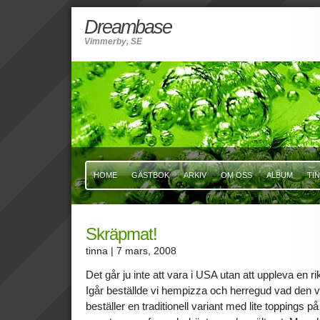
Dreambase
Vimmerby, SE
HOME
GÄSTBOK
ARKIV
OM OSS
ALBUM
TI
Skräpmat!
tinna
| 7 mars, 2008
Det går ju inte att vara i USA utan att uppleva en rik
Igår beställde vi hempizza och herregud vad den var
beställer en traditionell variant med lite toppings