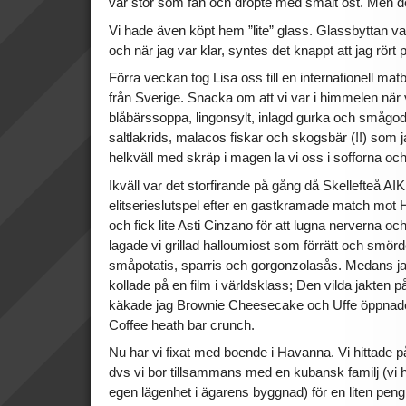
var stor som fan och dröpte med smält ost. Men d
Vi hade även köpt hem ”lite” glass. Glassbyttan va
och när jag var klar, syntes det knappt att jag rört
Förra veckan tog Lisa oss till en internationell mat
från Sverige. Snacka om att vi var i himmelen när 
blåbärssoppa, lingonsylt, inlagd gurka och smågod
saltlakrids, malacos fiskar och skogsbär (!!) som 
helkväll med skräp i magen la vi oss i sofforna oc
Ikväll var det storfirande på gång då Skellefteå AIK
elitserieslutspel efter en gastkramade match mot 
och fick lite Asti Cinzano för att lugna nerverna och
lagade vi grillad halloumiost som förrätt och smör
småpotatis, sparris och gorgonzolasås. Medans jag
kollade på en film i världsklass; Den vilda jakten på
käkade jag Brownie Cheesecake och Uffe öppnade
Coffee heath bar crunch.
Nu har vi fixat med boende i Havanna. Vi hittade på
dvs vi bor tillsammans med en kubansk familj (vi ha
egen lägenhet i ägarens byggnad) för en liten peng