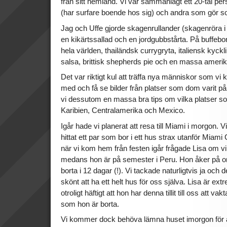
från sitt hemland. Vi var sammanlagt ett 20-tal pe
(har surfare boende hos sig) och andra som gör s
Jag och Uffe gjorde skagenrullander (skagenröra i
en kikärtssallad och en jordgubbstårta. På buffebor
hela världen, thailändsk currygryta, italiensk kyc
salsa, brittisk shepherds pie och en massa amerik
Det var riktigt kul att träffa nya människor som vi
med och få se bilder från platser som dom varit på
vi dessutom en massa bra tips om vilka platser so
Karibien, Centralamerika och Mexico.
Igår hade vi planerat att resa till Miami i morgon.
hittat ett par som bor i ett hus strax utanför Miami
när vi kom hem från festen igår frågade Lisa om vi 
medans hon är på semester i Peru. Hon åker på
borta i 12 dagar (!). Vi tackade naturligtvis ja och de
skönt att ha ett helt hus för oss själva. Lisa är ex
otroligt häftigt att hon har denna tillit till oss att 
som hon är borta.
Vi kommer dock behöva lämna huset imorgon för a