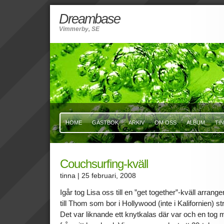
Dreambase
Vimmerby, SE
HOME
GÄSTBOK
ARKIV
OM OSS
ALBUM
TI
Couchsurfing-kväll
tinna
| 25 februari, 2008
Igår tog Lisa oss till en ”get together”-kväll arrang
till Thom som bor i Hollywood (inte i Kalifornien) s
Det var liknande ett knytkalas där var och en tog 