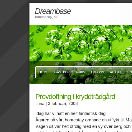
Dreambase
Vimmerby, SE
HOME
GÄSTBOK
ARKIV
OM OSS
ALBUM
TI
Provdoftning i kryddträdgård
tinna
| 3 februari, 2008
Idag har vi haft en helt fantastisk dag!
Ägaren på vårt homestay ordnade en utflykt till M
Vägen dit var helt otrolig med en vy över berg och