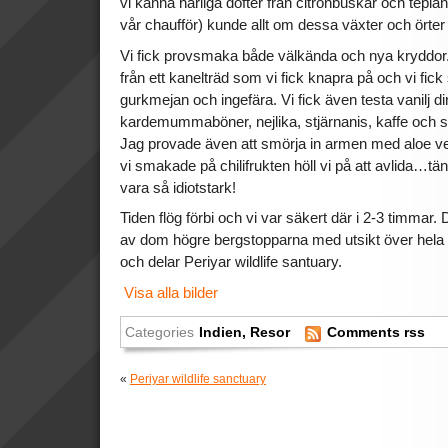
vi känna härliga dofter från citronbuskar och tepl
vår chaufför) kunde allt om dessa växter och örter
Vi fick provsmaka både välkända och nya kryddor
från ett kanelträd som vi fick knapra på och vi fic
gurkmejan och ingefära. Vi fick även testa vanilj di
kardemummaböner, nejlika, stjärnanis, kaffe och s
Jag provade även att smörja in armen med aloe ver
vi smakade på chilifrukten höll vi på att avlida…tänk
vara så idiotstark!
Tiden flög förbi och vi var säkert där i 2-3 timmar. 
av dom högre bergstopparna med utsikt över hela 
och delar Periyar wildlife santuary.
Visa alla bilder
Categories
Indien
,
Resor
Comments rss
«
Periyar wildlife sanctuary