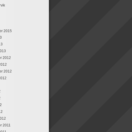
rvik
er 2015
13
13
2013
r 2012
2012
er 2012
2012
2
2
12
12
2012
r 2011
2011