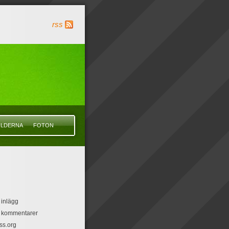
rss
ILDERNA
FOTON
 inlägg
r kommentarer
ss.org