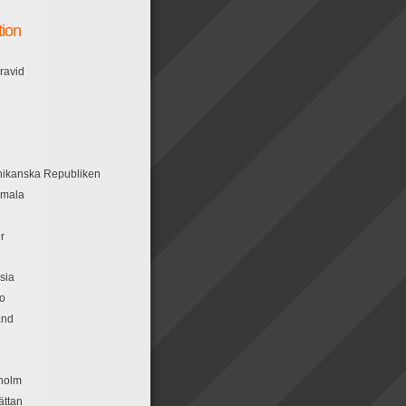
tion
ravid
ikanska Republiken
emala
n
r
sia
o
and
holm
ättan