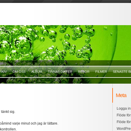
RKIV
OM OSS
ALBUM
TINNAS DIKTER
RESOR
FILMER
SENASTE B
Meta
Logga in
tänkt sig.
Flöde för
Flöde fö
påmind varje minut och jag är lättare.
WordPre
kontrollen.