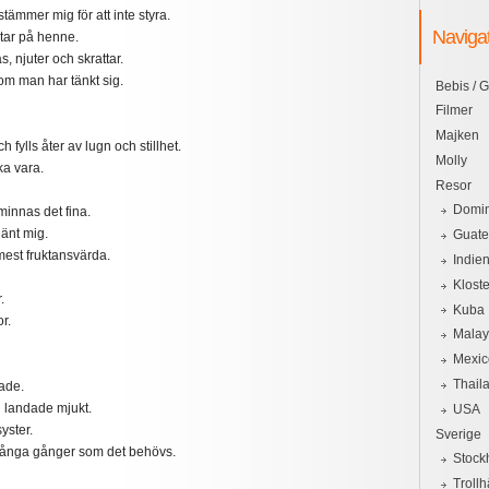
stämmer mig för att inte styra.
Naviga
tar på henne.
, njuter och skrattar.
 som man har tänkt sig.
Bebis / G
Filmer
Majken
 fylls åter av lugn och stillhet.
Molly
ka vara.
Resor
Domin
minnas det fina.
änt mig.
Guat
est fruktansvärda.
Indie
Kloste
.
Kuba
r.
Malay
Mexic
Thail
ade.
 landade mjukt.
USA
yster.
Sverige
många gånger som det behövs.
Stock
Trollh