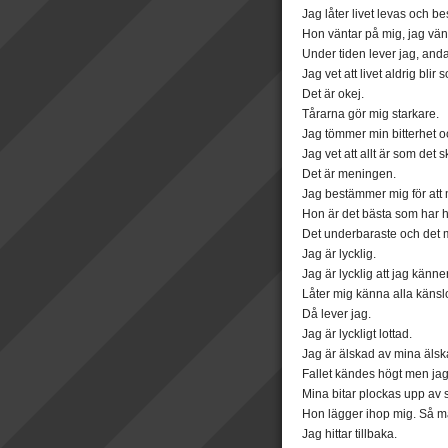
Jag låter livet levas och be
Hon väntar på mig, jag vän
Under tiden lever jag, andas
Jag vet att livet aldrig blir
Det är okej.
Tårarna gör mig starkare.
Jag tömmer min bitterhet och
Jag vet att allt är som det s
Det är meningen.
Jag bestämmer mig för att 
Hon är det bästa som har h
Det underbaraste och det m
Jag är lycklig.
Jag är lycklig att jag känner
Låter mig känna alla känslo
Då lever jag.
Jag är lyckligt lottad.
Jag är älskad av mina älsk
Fallet kändes högt men jag
Mina bitar plockas upp av s
Hon lägger ihop mig. Så 
Jag hittar tillbaka.