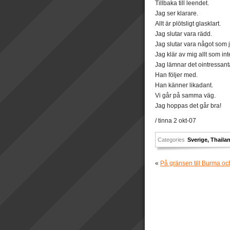
Tillbaka till leendet.
Jag ser klarare.
Allt är plötsligt glasklart.
Jag slutar vara rädd.
Jag slutar vara något som j
Jag klär av mig allt som int
Jag lämnar det ointressanta
Han följer med.
Han känner likadant.
Vi går på samma väg.
Jag hoppas det går bra!
/ tinna 2 okt-07
Categories
Sverige
,
Thaila
«
På gränsen till Burma oc