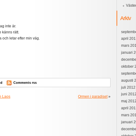
Väste
Arkiv
ag inte är.
septemb
e känns rätt.
 och letar efter min väg.
april 20
mars 20
januari 
decembe
oktober 
septemb
augusti 
nd
Comments rss
juli 2012
juni 201
h Laos
Ormen i paradiset
»
maj 201
april 20
mars 20
januari 
decembe
oktober 