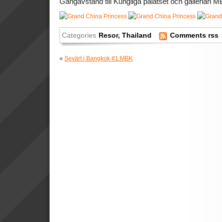
Gångavstånd till Kungliga palatset och gallerian MB
Categories
Resor
,
Thailand
Comments rss
«
Sevärt i Bangkok #1:MBK