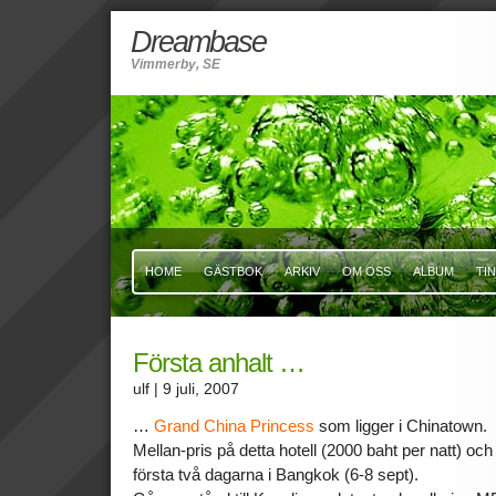
Dreambase
Vimmerby, SE
HOME
GÄSTBOK
ARKIV
OM OSS
ALBUM
TI
Första anhalt …
ulf
| 9 juli, 2007
…
Grand China Princess
som ligger i Chinatown.
Mellan-pris på detta hotell (2000 baht per natt) o
första två dagarna i Bangkok (6-8 sept).