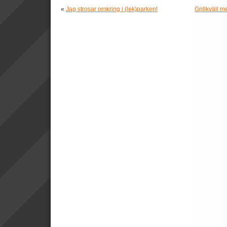
«
Jag strosar omkring i (lek)parken!
Grillkväll 