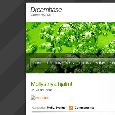
Dreambase
Vimmerby, SE
HOME
GÄSTBOK
ARKIV
OM OSS
ALBUM
TI
Mollys nya hjälm!
ulf
| 23 juni, 2010
Categories
Molly
,
Sverige
Comments rss